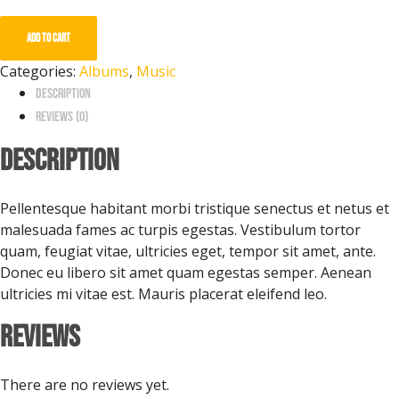
#1
quantity
Add to cart
Categories:
Albums
,
Music
Description
Reviews (0)
Description
Pellentesque habitant morbi tristique senectus et netus et
malesuada fames ac turpis egestas. Vestibulum tortor
quam, feugiat vitae, ultricies eget, tempor sit amet, ante.
Donec eu libero sit amet quam egestas semper. Aenean
ultricies mi vitae est. Mauris placerat eleifend leo.
Reviews
There are no reviews yet.